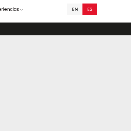
riencias
EN
ES