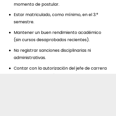
momento de postular.
Estar matriculado, como mínimo, en el 3.°
semestre.
Mantener un buen rendimiento académico
(sin cursos desaprobados recientes).
No registrar sanciones disciplinarias ni
administrativas.
Contar con la autorización del jefe de carrera
para la convalidación de cursos.
Presentar la documentación completa y
dentro del plazo establecido por la DURIN.
Selecciona la red de tu interés