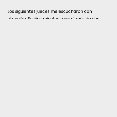
Los siguientes jueces me escucharon con
atención. En diez minutos resumí más de dos
meses de trabajo. No gané, pero gané algo más
valioso: confianza, motivación y el orgullo de
haberme atrevido. Ese póster fue más que una
exposición, fue la prueba de que mis sueños
podrían volverse realidad.