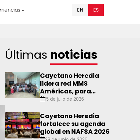
riencias
EN
ES
Últimas
noticias
Cayetano Heredia
lidera red MMS
Américas, para
impulsar la vigilancia
15 de julio de 2026
molecular de la
malaria en la región
Cayetano Heredia
fortalece su agenda
global en NAFSA 2026
28 de junio de 2026