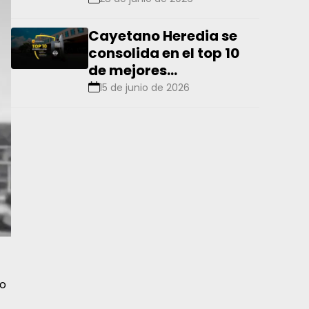
Cayetano Heredia se
consolida en el top 10
de mejores
universidades de
15 de junio de 2026
América Latina
to