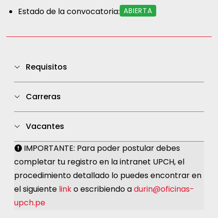
Estado de la convocatoria:
ABIERTA
Requisitos
Carta de Motivación (Dirigido al Mg.
Carreras
Francesco Mencaroni, Director de DURIN). No
hay un modelo específico para la carta,
Educación
Vacantes
pueden redactar un documento simple
Psicología
IMPORTANTE: Para poder postular debes
señalando los motivos para realizar su
Sin cupo
completar tu registro en la intranet UPCH, el
intercambio.
procedimiento detallado lo puedes encontrar en
Récord de Notas (del EVA o INTRANET UPCH)
el siguiente
link
o escribiendo a
durin@oficinas-
Foto tamaño pasaporte con fondo blanco
upch.pe