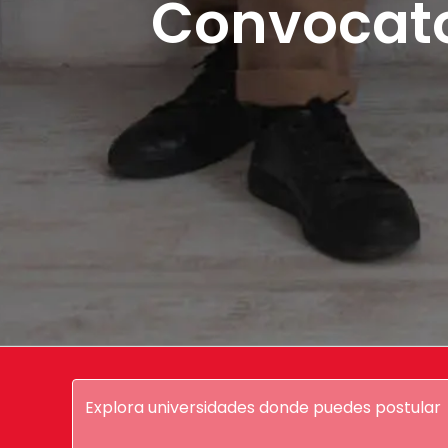
Convocator
Explora universidades donde puedes postular