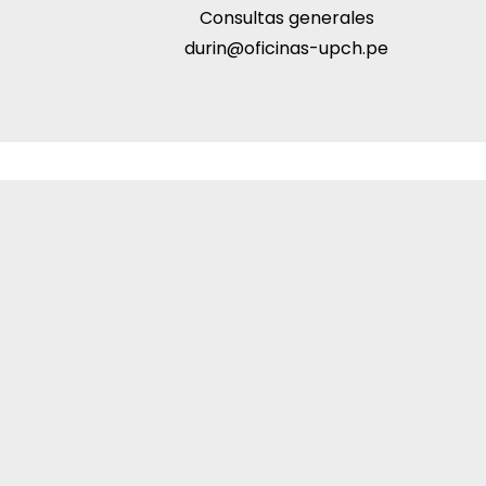
Consultas generales
durin@oficinas-upch.pe
Formamos parte de los orga