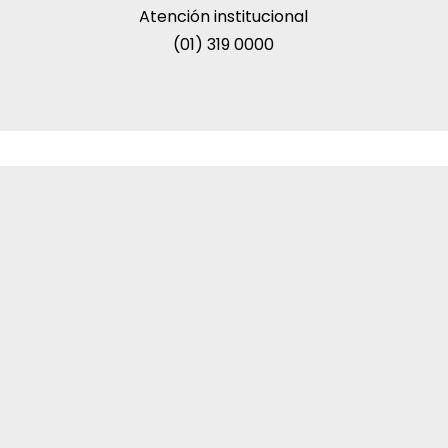
Atención institucional
(01) 319 0000
Redes y consorcios globales
nismos internacionales más prestigiosos de la educación 