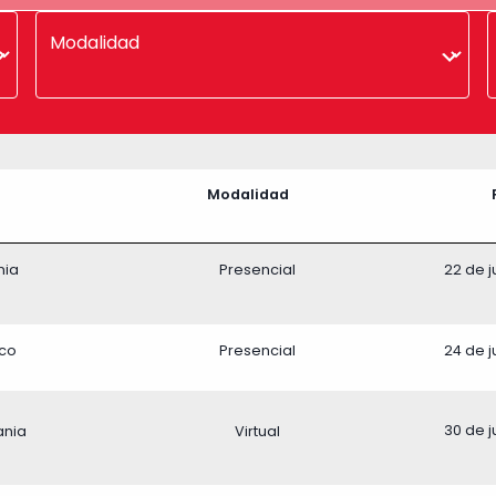
Modalidad
Modalidad
22 de j
nia
Presencial
24 de j
co
Presencial
30 de j
ania
Virtual