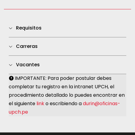
Requisitos
CV en inglés
Carreras
Certificado de idioma inglés, con nivel mínimo
Carreras de Salud
Vacantes
B2 (MCER).
Certificado de notas.
IMPORTANTE: Para poder postular debes
Sin cupo
completar tu registro en la intranet UPCH, el
Certificado de matrícula.
procedimiento detallado lo puedes encontrar en
Para postular, puedes hacerlo en el siguiente
el siguiente
link
o escribiendo a
durin@oficinas-
link.
upch.pe
Postula antes del 30 de junio, las plazas son
limitadas.