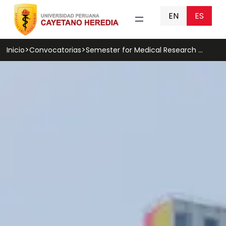
EN
ES
Inicio
Convocatorias
Semester for Medical Research Aachen (SEMERA)