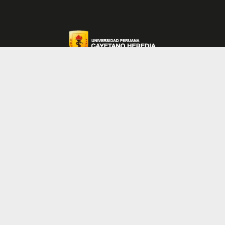
Para cualquier duda o consulta, puede
comunicarse con info@rwth-aachen.de.
Certificado de idioma inglés, con nivel mínimo
B2 (MCER).
Contáctanos:
Certificado de notas.
durin@oficinas-upch.pe
Certificado de matrícula.
Av. Honorio Delgado 430,
Urb Ingeniería, Lima – Perú
Nosotros
Movilidad académica
Convenios
Vida universitaria
My global experience
Noticias